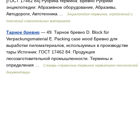
[ГОСТ 17462 84] Рубрика термина: Бревно Рубрики
энциклопедии: Абразивное оборудование, Абразивы,
Автодороги, Автотехника …
Энциклопедия терминов, определений и
пояснений строительных материалов
Тарное бревно
— 49. Тарное бревно D. Block für
Verpackungsmaterial E. Packing case wood Бревно для
выработки пиломатериалов, используемых в производстве
тары Источник: ГОСТ 17462 84: Продукция
лесозаготовительной промышленности. Термины и
определения …
Словарь-справочник терминов нормативно-технической
документации